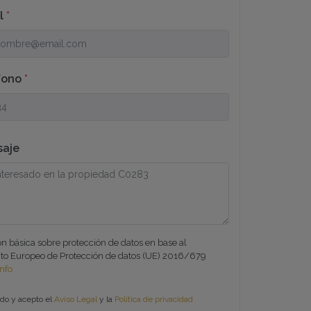
il
*
fono
*
saje
n básica sobre protección de datos en base al
o Europeo de Protección de datos (UE) 2016/679
Info
do y acepto el
Aviso Legal
y la
Política de privacidad