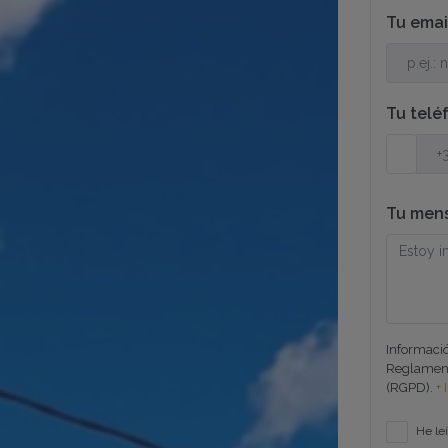
Tu ema
Tu telé
Tu men
Informació
Reglament
(RGPD).
+ 
He leí