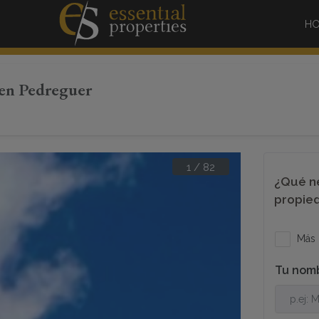
HO
 en Pedreguer
1
/
82
¿Qué ne
propie
Más 
Tu nom