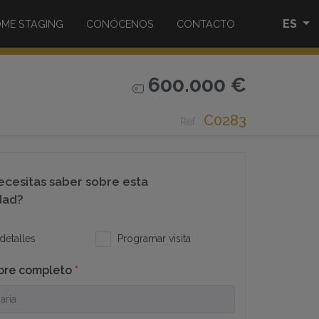
ES
ME STAGING
CONÓCENOS
CONTACTO
600.000 €
C0283
Ref.
cesitas saber sobre esta
dad?
detalles
Programar visita
bre completo
*