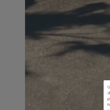
U
d
p
h