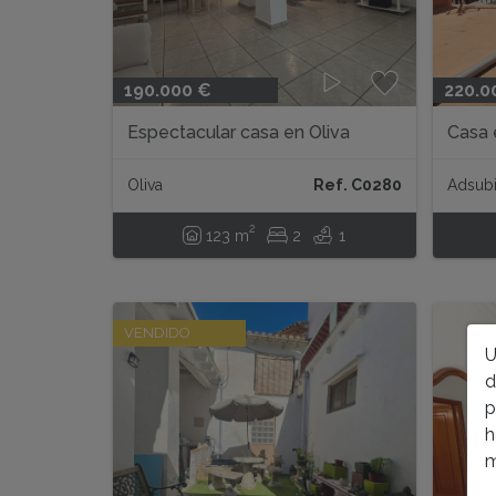
190.000 €
220.0
Espectacular casa en Oliva
Casa 
Oliva
Ref. C0280
Adsub
2
123 m
2
1
VENDIDO
U
d
p
h
m