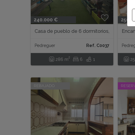
240.000 €
250.0
Casa de pueblo de 6 dormitorios,
Encan
Pedreguer...
Pedre
Pedreguer
Ref. C0037
Pedre
2
286 m
6
1
2
REBAJADO
RESER