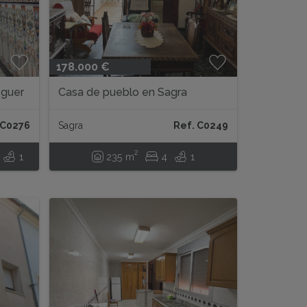
178.000 €
eguer
Casa de pueblo en Sagra
 C0276
Sagra
Ref. C0249
2
1
235 m
4
1