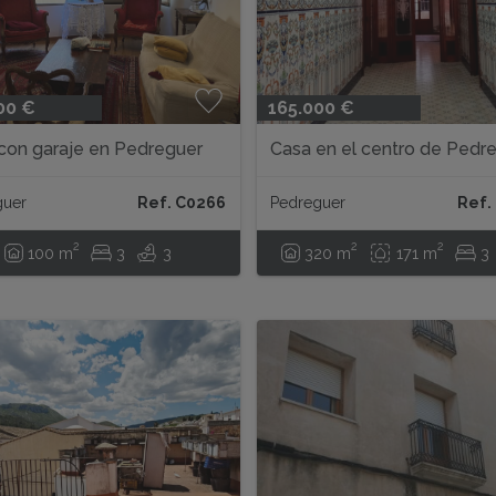
00 €
165.000 €
con garaje en Pedreguer
Casa en el centro de Pedr
guer
Ref. C0266
Pedreguer
Ref.
2
2
2
100 m
3
3
320 m
171 m
3