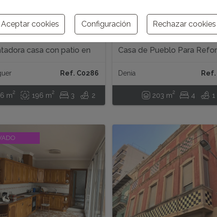
Aceptar cookies
Configuración
Rechazar cookies
00 €
275.000 €
tadora casa con patio en
Casa de Pueblo Para Refo
guer
en Jesús Pobre...
guer
Ref. C0286
Denia
Ref.
2
2
2
56 m
196 m
3
2
203 m
4
1
VADO