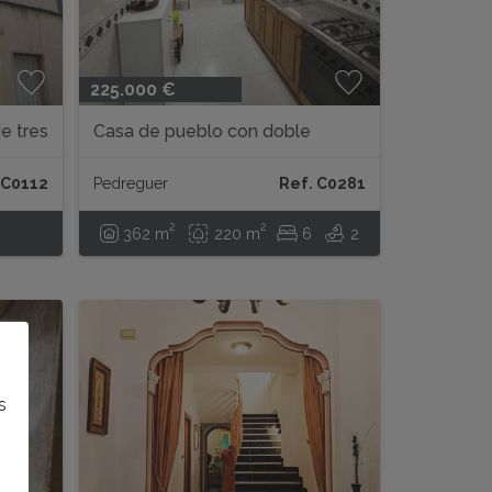
225.000 €
e tres
Casa de pueblo con doble
accesso independiente en el
centro de Pedreguer...
 C0112
Pedreguer
Ref. C0281
2
2
362 m
220 m
6
2
s