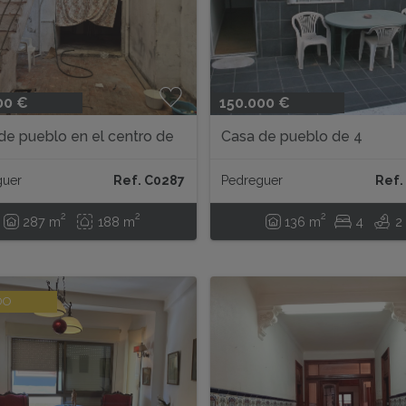
00 €
150.000 €
de pueblo en el centro de
Casa de pueblo de 4
guer con infinitas
habitaciones reformada en
lidades...
Pedreguer...
guer
Ref. C0287
Pedreguer
Ref.
2
2
2
287 m
188 m
136 m
4
2
DO