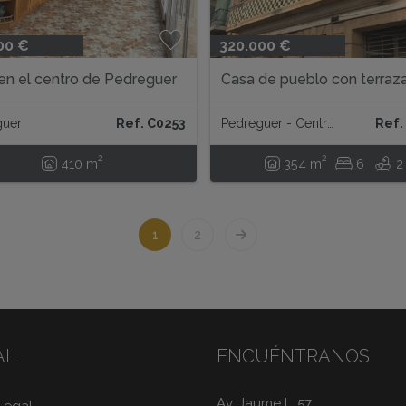
00 €
320.000 €
en el centro de Pedreguer
Casa de pueblo con terraz
patio en Pedreguer...
guer
Ref. C0253
Pedreguer - Centro ciudad
Ref.
2
2
410 m
354 m
6
2
1
2
AL
ENCUÉNTRANOS
Av. Jaume I , 57