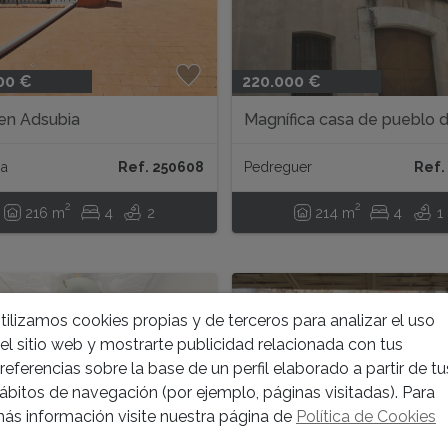
00 €
220.000 €
en Adsubia
Magnífica casa de pueblo d
plantas en Pedreguer...
ia
Ref. 250608
Pedreguer
Ref.
2
2
216 m
4
2
214 m
4
1
tilizamos cookies propias y de terceros para analizar el uso
el sitio web y mostrarte publicidad relacionada con tus
referencias sobre la base de un perfil elaborado a partir de tu
ábitos de navegación (por ejemplo, páginas visitadas). Para
ás información visite nuestra página de
Política de Cookies