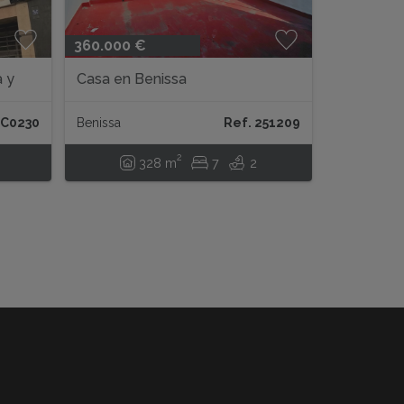
360.000 €
a y
Casa en Benissa
 C0230
Benissa
Ref. 251209
2
328 m
7
2