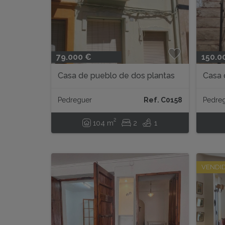
79.000 €
150.0
Casa de pueblo de dos plantas
Casa 
en Pedreguer...
Pedre
posibi
Pedreguer
Ref. C0158
Pedre
2
104 m
2
1
VENDI