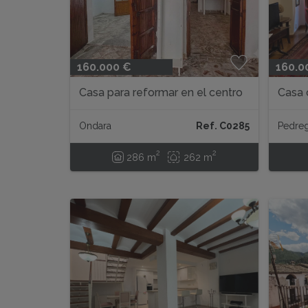
160.000 €
160.0
Casa para reformar en el centro
Casa 
de Ondara con proyecto y
licencia...
Ondara
Ref. C0285
Pedre
2
2
286 m
262 m