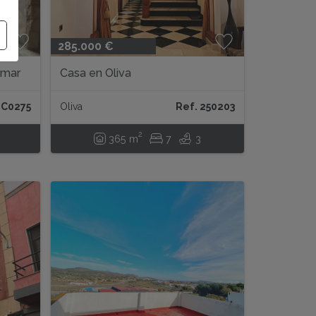
285.000 €
rmar
Casa en Oliva
 C0275
Oliva
Ref. 250203
2
365 m
7
3