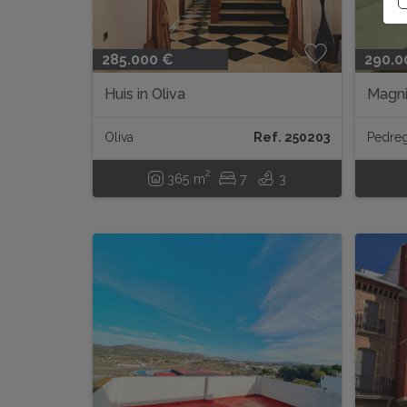
285.000 €
290.0
Huis in Oliva
Magni
voor 
Oliva
Ref. 250203
Pedre
2
365 m
7
3