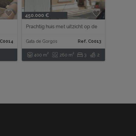
450.000 €
Prachtig huis met uitzicht op de
rivier
 C0014
Gata de Gorgos
Ref. C0013
2
2
400 m
260 m
3
2