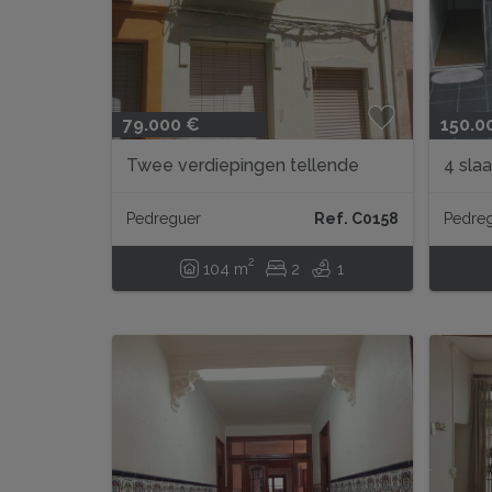
79.000 €
150.0
Twee verdiepingen tellende
4 sla
dorpshuis in Pedreguer...
geren
Pedreguer
Ref. C0158
Pedre
2
104 m
2
1