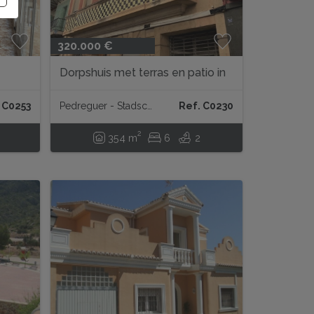
320.000 €
Dorpshuis met terras en patio in
Pedreguer...
 C0253
Pedreguer - Stadscentrum
Ref. C0230
2
354 m
6
2