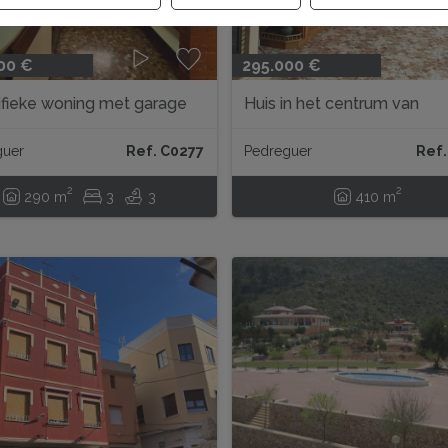
00 €
295.000 €
fieke woning met garage
Huis in het centrum van
meerdere voertuigen...
Pedreguer
guer
Ref. C0277
Pedreguer
Ref.
2
2
290 m
3
3
410 m