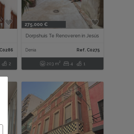
275.000 €
Dorpshuis Te Renoveren in Jesús
Pobre
 C0286
Denia
Ref. C0275
2
2
203 m
4
1