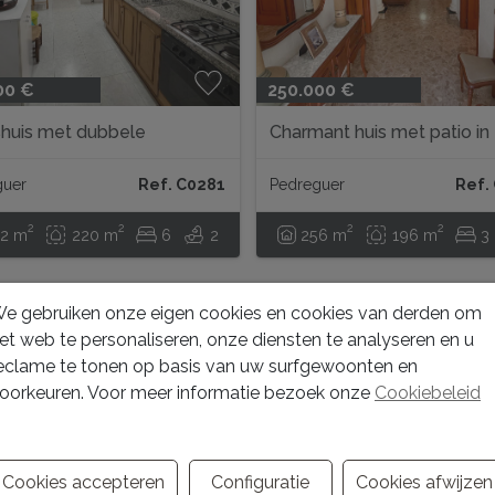
00 €
250.000 €
huis met dubbele
Charmant huis met patio in
ankelijke toegang in het
Pedreguer
um van Pedreguer...
guer
Ref. C0281
Pedreguer
Ref.
2
2
2
2
2 m
220 m
6
2
256 m
196 m
3
e gebruiken onze eigen cookies en cookies van derden om
ALING
GERESERVEERD
et web te personaliseren, onze diensten te analyseren en u
eclame te tonen op basis van uw surfgewoonten en
oorkeuren. Voor meer informatie bezoek onze
Cookiebeleid
Cookies accepteren
Configuratie
Cookies afwijzen