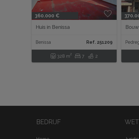
360.000 €
370.0
Huis in Benissa
Bouwe
Pedre
Benissa
Ref. 251209
Pedre
2
328 m
7
2
BEDRIJF
WET