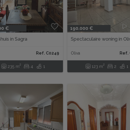
00 €
190.000 €
shuis in Sagra
Spectaculaire woning in Oli
Ref. C0249
Oliva
Ref.
2
2
235 m
4
1
123 m
2
1