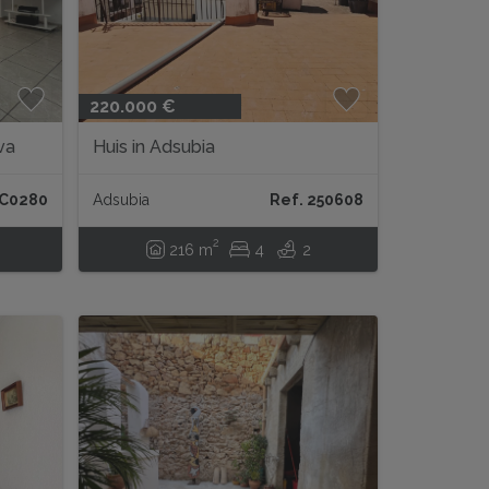
220.000 €
va
Huis in Adsubia
 C0280
Adsubia
Ref. 250608
2
216 m
4
2