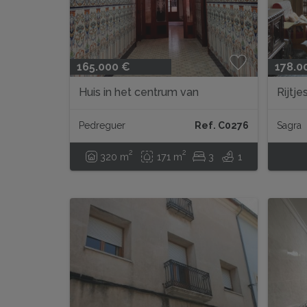
165.000 €
178.0
Huis in het centrum van
Rijtje
Pedreguer
Pedreguer
Ref. C0276
Sagra
2
2
320 m
171 m
3
1