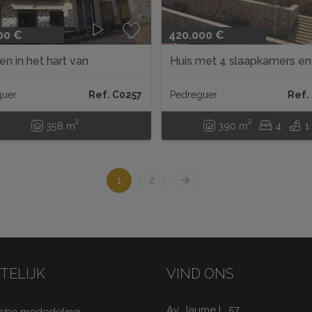
00 €
420.000 €
n in het hart van
Huis met 4 slaapkamers en
guer
uitzicht op de bergen...
guer
Ref. C0257
Pedreguer
Ref.
2
2
358 m
390 m
4
1
1
2
TELIJK
VIND ONS
Av. Jaume I , 57