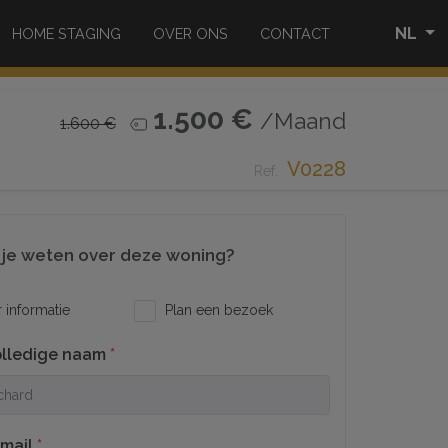
NL
HOME STAGING
OVER ONS
CONTACT
1.500 €
/Maand
1.600 €
V0228
Ref.
 je weten over deze woning?
informatie
Plan een bezoek
olledige naam
*
-mail
*