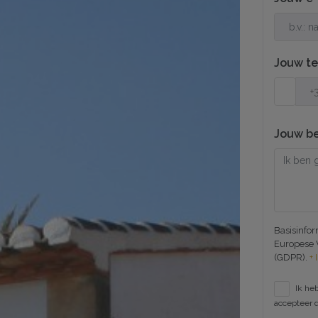
Jouw t
Jouw be
Basisinfo
Europese 
(GDPR).
+ 
Ik he
accepteer 