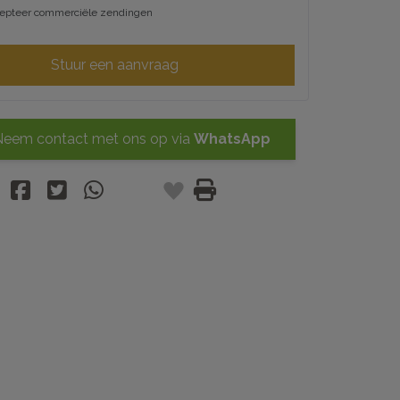
cepteer commerciële zendingen
Stuur een aanvraag
eem contact met ons op via
WhatsApp