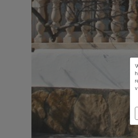
W
h
r
v