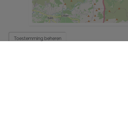
Toestemming beheren
ENERGIECERTIFICAAT
Verbruik
A
B
C
D
E
F
G