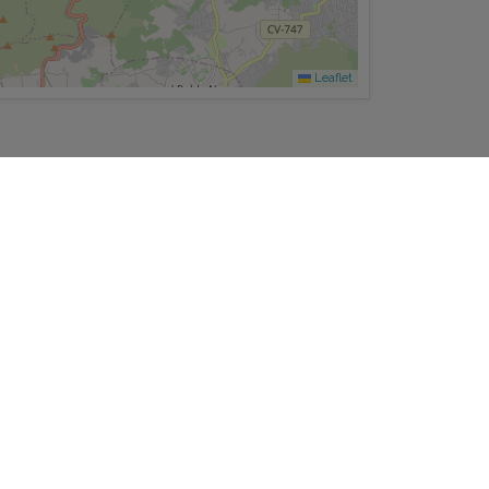
Leaflet
Uitstoot kg
2
CO
/m
jaar
2