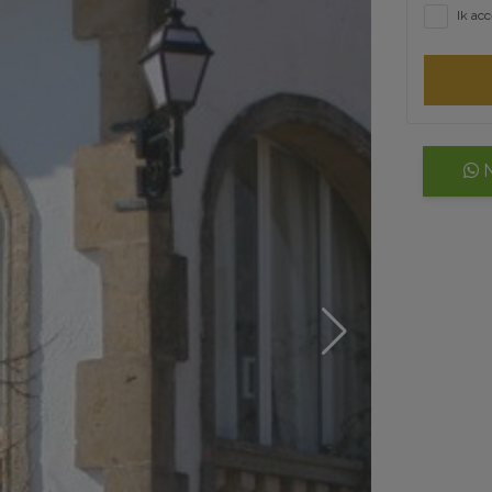
Ik ac
N