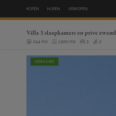
KOPEN
HUREN
VERKOPEN
Villa 3 slaapkamers en prive zwem
244 m2
1.500 m2
3
2
VERHUURD