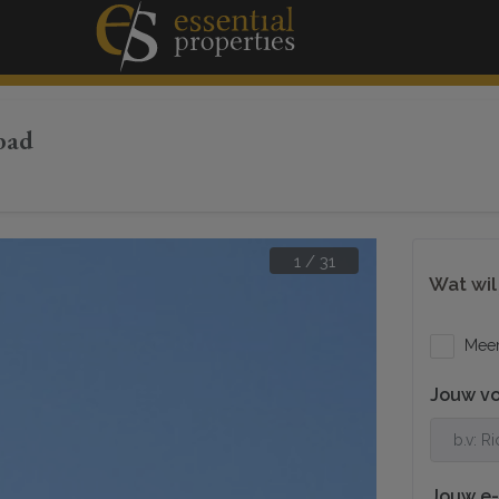
bad
1
/
31
Wat wil
Meer 
Jouw v
Jouw e