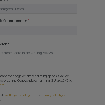
elefoonnummer
*
richt
rmatie over gegevensbescherming op basis van de
Verordening Gegevensbescherming (EU) 2016/679
Info
b de
wettelijke bepalingen
en het
privacybeleid gelezen
en
deze.