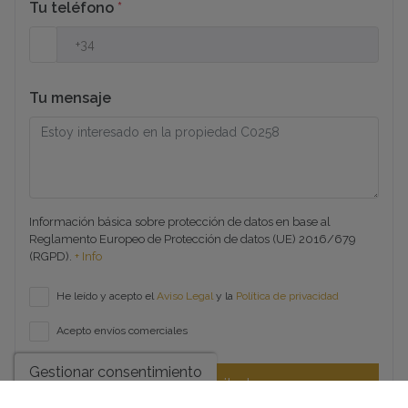
Tu teléfono
*
Tu mensaje
Información básica sobre protección de datos en base al
Reglamento Europeo de Protección de datos (UE) 2016/679
(RGPD).
+ Info
He leído y acepto el
Aviso Legal
y la
Política de privacidad
Acepto envíos comerciales
Gestionar consentimiento
Enviar solicitud