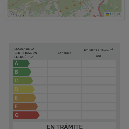
Leaflet
ESCALA DE LA
2
Emisiones kg
CO
/m
2
CERTIFICACIÓN
Consumo
año
ENERGÉTICA
A
B
C
D
E
F
G
EN TRÁMITE