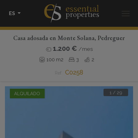
ES
Casa adosada en Monte Solana, Pedreguer
COMPRAR
1.200 €
/mes
ALQUILAR
100 m2
3
2
C0258
VENDER
Ref.
HOME STAGING
1
/
29
ALQUILADO
CONÓCENOS
CONTACTO