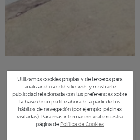
Descripción
Utilizamos cookies propias y de terceros para
analizar el uso del sitio web y mostrarte
Exclusiva casa adosada en alquiler anual en una de
publicidad relacionada con tus preferencias sobre
las urbanizaciones más prestigiosas de Pedreguer,
la base de un perfil elaborado a partir de tus
Alicante. Monte Solana destaca por su tranquilidad,
hábitos de navegación (por ejemplo, páginas
sus impresionantes vistas y su cercanía a servicios
visitadas). Para más información visite nuestra
esenciales. - 3 dormitorios. - 2 baños. - Salón
página de
Política de Cookies
comedor de concepto abierto con cocina estilo
americana. - Lavadero independiente. - 2