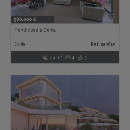
580.000 €
Penthouse à Dénia
Denia
Ref. 250610
2
114 m
4
3