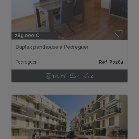
289.000 €
Duplex penthouse à Pedreguer
Pedreguer
Ref. P0284
2
170 m
4
2