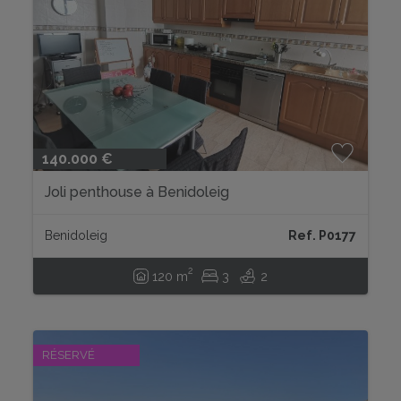
140.000 €
Joli penthouse à Benidoleig
Benidoleig
Ref. P0177
2
120 m
3
2
RÉSERVÉ