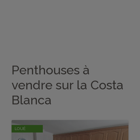
ACHETER
LOCATIONS
Recherche
VENDRE
HOME STAGING
Penthouses à
À PROPOS DE NOUS
vendre sur la Costa
CONTACT
Blanca
LOUÉ