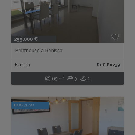
259.000 €
Penthouse à Benissa
Benissa
Ref. P0239
2
115 m
3
2
NOUVEAU