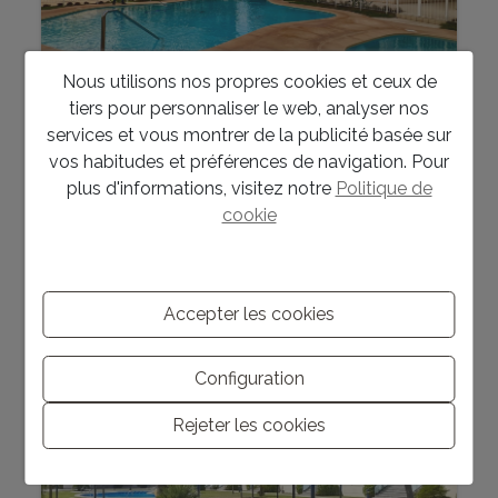
Nous utilisons nos propres cookies et ceux de
tiers pour personnaliser le web, analyser nos
455.000 €
services et vous montrer de la publicité basée sur
Penthouse d’occasion à Montgo Denia
vos habitudes et préférences de navigation. Pour
plus d'informations, visitez notre
Politique de
Denia
Ref. P0244
cookie
2
120 m
4
2
Accepter les cookies
Configuration
Rejeter les cookies