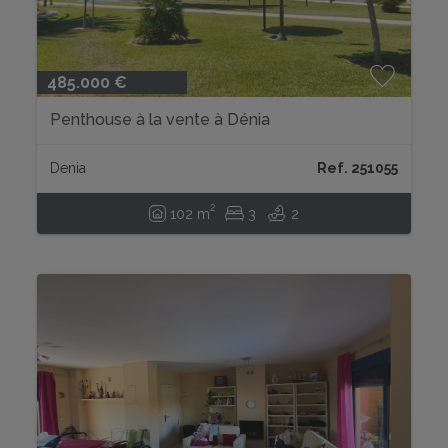
485.000 €
Penthouse à la vente à Dénia
Denia
Ref. 251055
2
102 m
3
2