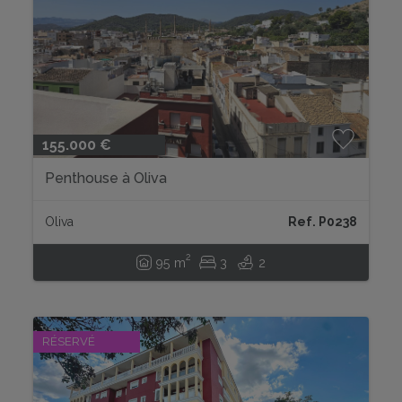
155.000 €
Penthouse à Oliva
Oliva
Ref. P0238
2
95 m
3
2
RÉSERVÉ