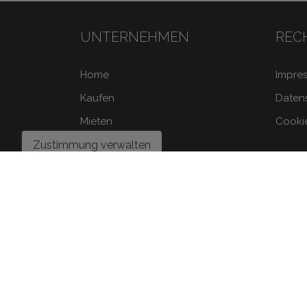
UNTERNEHMEN
REC
Home
Impre
Kaufen
Daten
Mieten
Cookie
Uber uns
Zustimmung verwalten
Home Staging
Verkaufen
Kontakt
Blog