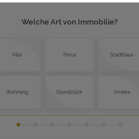
Welche Art von Immobilie?
Villa
Finca
Stadthaus
Wohnung
Grundstück
Andere