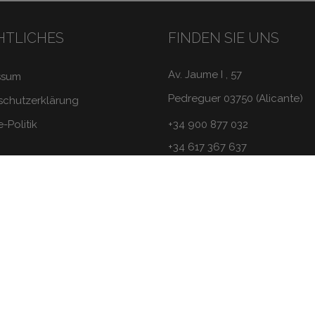
HTLICHES
FINDEN SIE UNS
Av. Jaume I , 57
ssum
Pedreguer 03750 (Alicante)
schutzerklärung
-Politik
+34 900 877 032
+34 617 367 637
info@essentialproperties.es
L-V: 09:30 - 19:00
S: 09:30 - 14:00