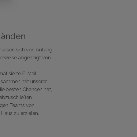
Grundlegende Informationen zum Datenschutz auf der Grundlage
Datenschutzverordnung (EU) 2016/679 (GDPR).
+ Info
Ich habe den
Rechtshinweis
und die
Datenschutzbestim
und akzeptiere sie.
 Händen
Ich akzpetiere kommerzielle Zustellungen
 müssen sich von Anfang
Sende Formular
herweise abgeneigt von
matisierte E-Mail-
zusammen mit unserer
 die besten Chancen hat,
abzuschließen.
tigen Teams von
 Haus zu erzielen.